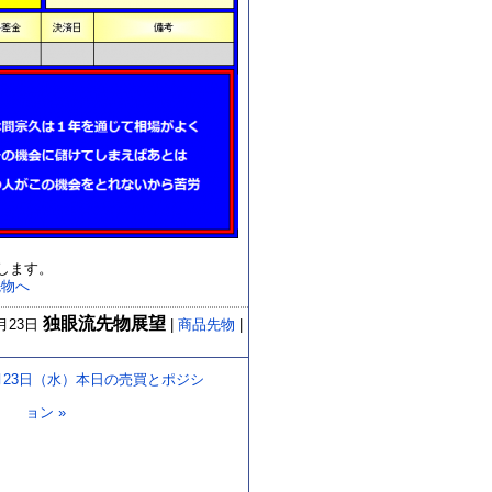
します。
独眼流先物展望
0月23日
|
商品先物
|
月23日（水）本日の売買とポジシ
ョン
»