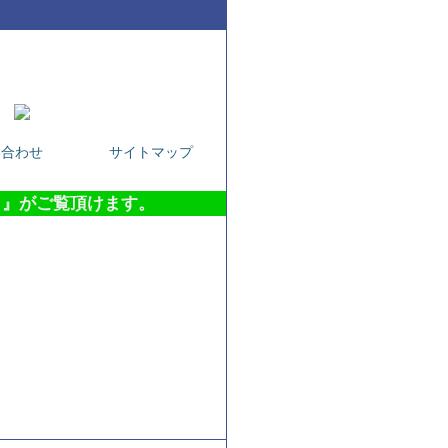
年で培った商品先物に関する知識と情報
らへ
0120-67-0201
い合わせ
サイトマップ
 』がご覧頂けます。