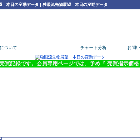
物展望 本日の変動データ | 独眼流先物展望 本日の変動データ
独眼流先物展望 ： 業界歴20
ご連絡・資料請求はこち
について
本日の変動データ
チャート分析
お問
売買記録です。会員専用ページでは、予め『 売買指示価格