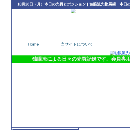
10月28日（月）本日の売買とポジション | 独眼流先物展望 本日
Home
当サイトについて
本日の変動デ
独眼流による日々の売買記録です。会員専用