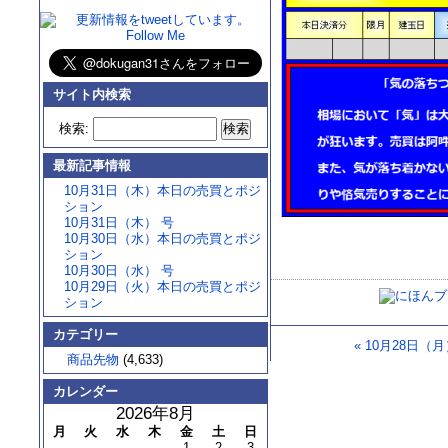
サイト内検索
検索:
最新記事情報
10月31日（木）本日の売買とポジ
ション
10月31日（木） 号
10月30日（水）本日の売買とポジ
ション
10月30日（水） 号
10月29日（火）本日の売買とポジ
ション
カテゴリー
«
10月28日（月
商品先物
(4,633)
カレンダー
2026年8月
月
火
水
木
金
土
日
1
2
3