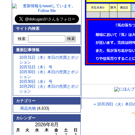
サイト内検索
検索:
最新記事情報
10月31日（木）本日の売買とポジ
ション
10月31日（木） 号
10月30日（水）本日の売買とポジ
ション
10月30日（水） 号
10月29日（火）本日の売買とポジ
ション
カテゴリー
«
10月29日（火）本
商品先物
(4,633)
カレンダー
2026年8月
月
火
水
木
金
土
日
1
2
3