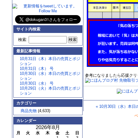
サイト内検索
検索:
最新記事情報
10月31日（木）本日の売買とポジ
ション
10月31日（木） 号
10月30日（水）本日の売買とポジ
参考になりましたら応援クリ
ション
10月30日（水） 号
10月29日（火）本日の売買とポジ
ション
カテゴリー
«
10月30日（水）本
商品先物
(4,633)
カレンダー
2026年8月
月
火
水
木
金
土
日
1
2
3